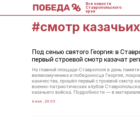
Все новости
Ставропольского
края
#
смотр казачьих
Под сенью святого Георгия: в Став
первый строевой смотр казачат рег
На главной площади Ставрополя в день памяти
великомученика и победоносца Георгия, покро
казачества, прошёл первый строевой смотр ка
военно-патриотических клубов Ставропольско
казачьего войска. Подробности — в материал
6 мая , 20:03