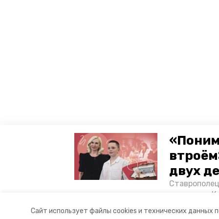
«Поним
втроём
двух д
Ставрополец
тонущих в К
отважного м
Сайт использует файлы cookies и технических данных 
Корреспонде