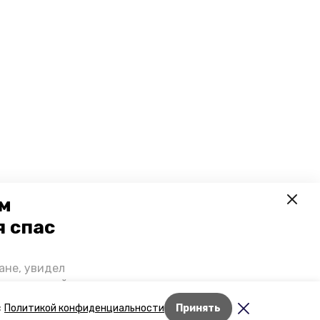
ем
я спас
ане, увидел
щении домой,
 наградили.
с
Политикой конфиденциальности
Принять