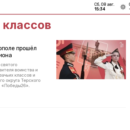
сб, 08 авг.
15:34
 классов
рополе прошёл
иона
 святого
вителя воинства и
зачьих классов и
го округа Терского
е «Победы26».