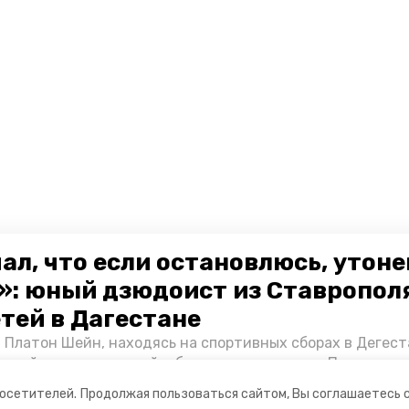
ал, что если остановлюсь, утон
»: юный дзюдоист из Ставропол
етей в Дагестане
 Платон Шейн, находясь на спортивных сборах в Дегест
аспийском море детей и бросился на помощь. По возвра
альчика пригласили в министерство образования края и
посетителей.
Продолжая пользоваться сайтом, Вы соглашаетесь 
нт «Победы26» пообщался с юным героем.