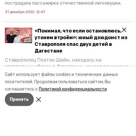
пострадала пассажирка отечественной легковушки.
31 декабря 2022, 12:47
«Понимал, что если остановлюсь,
Две легковушки с
утонем втроём»: юный дзюдоист из
Ставрополя спас двух детей в
газовым оборудованием
Дагестане
столкнулись в Минводах
Ставрополец Платон Шейн, находясь на
спортивных сборах в Дегестане, увидел тонущих в
Сообщение о ДТП на улице Железноводской поступило
на экстренный номер 112 Минвод в четверг, 29 декабря.
Каспийском море детей и бросился на помощь. По
Сайт использует файлы cookies и технических данных
О подробностях аварии сообщил Telegram-канал
возвращении домой, отважного мальчика
посетителей.
Продолжая пользоваться сайтом, Вы
городской службы спасения.
пригласили в министерство образования края и
соглашаетесь с
Политикой конфиденциальности
наградили. Корреспондент «Победы26» пообщался
30 декабря 2022, 07:29
Принять
с юным героем.
Разделы
Новости