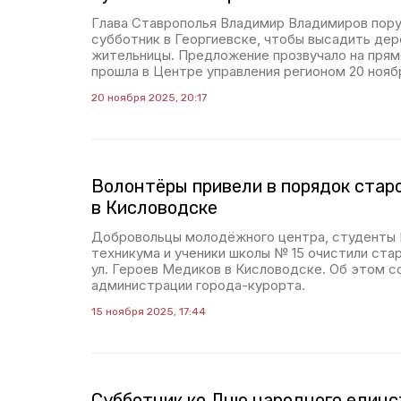
Глава Ставрополья Владимир Владимиров пору
субботник в Георгиевске, чтобы высадить де
жительницы. Предложение прозвучало на прямо
прошла в Центре управления регионом 20 нояб
20 ноября 2025, 20:17
Волонтёры привели в порядок ста
в Кисловодске
Добровольцы молодёжного центра, студенты 
техникума и ученики школы № 15 очистили ст
ул. Героев Медиков в Кисловодске. Об этом с
администрации города-курорта.
15 ноября 2025, 17:44
Субботник ко Дню народного единс