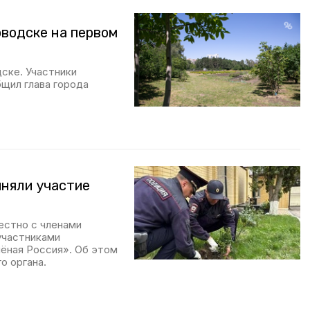
водске на первом
ске. Участники
щил глава города
иняли участие
естно с членами
участниками
лёная Россия». Об этом
о органа.