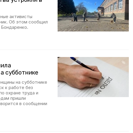
тные активисты
ник. Об этом сообщил
й Бондаренко.
шила
а субботнике
енщины на субботнике
ск к работе без
по охране труда и
одам пришли
оворится в сообщении