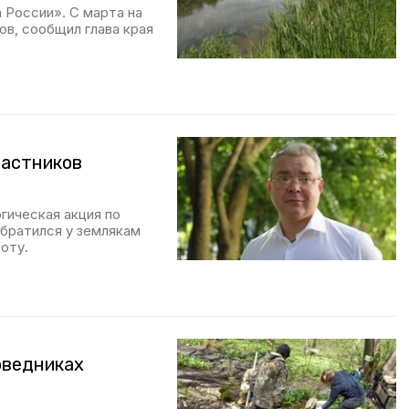
 России». С марта на
ов, сообщил глава края
частников
гическая акция по
обратился у землякам
оту.
оведниках