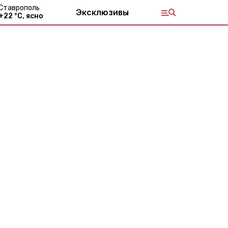
Ставрополь
Эксклюзивы
+
22
°С,
ясно