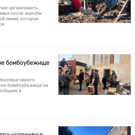
чил организовать
ревья после жалобы
й линии, которая
ря.
рое бомбоубежище
Кооперативного
арое бомбоубежище на
ообщили в
тва устроили в