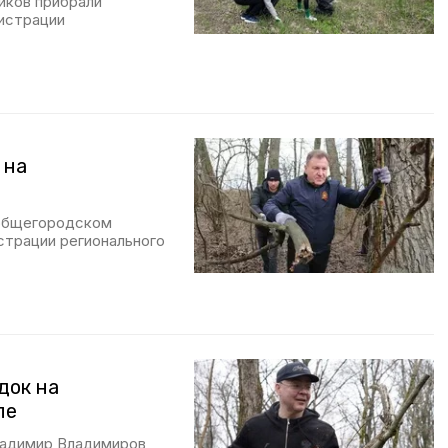
иков прибрали
истрации
 на
 общегородском
страции регионального
док на
ле
ладимир Владимиров