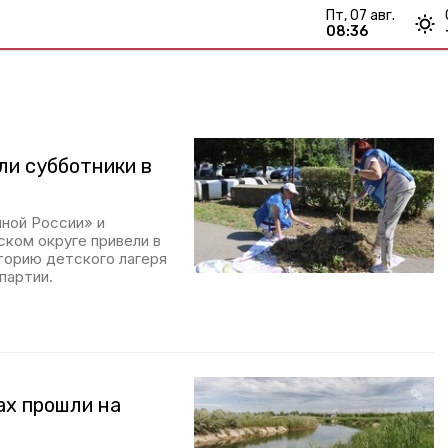
пт, 07 авг.
08:36
ли субботники в
иной России» и
ском округе привели в
торию детского лагеря
партии.
ах прошли на