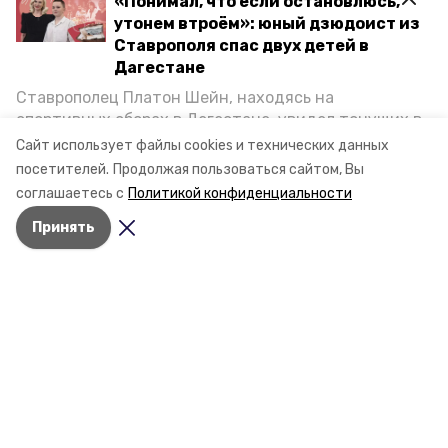
«Понимал, что если остановлюсь,
утонем втроём»: юный дзюдоист из
Ставрополя спас двух детей в
Дагестане
Ставрополец Платон Шейн, находясь на
спортивных сборах в Дегестане, увидел тонущих в
Каспийском море детей и бросился на помощь. По
Сайт использует файлы cookies и технических данных
возвращении домой, отважного мальчика
посетителей.
Продолжая пользоваться сайтом, Вы
пригласили в министерство образования края и
соглашаетесь с
Политикой конфиденциальности
наградили. Корреспондент «Победы26» пообщался
Разделы
Принять
с юным героем.
Новости
Статьи
Фоторепортажи
Видеосюжеты
Подкасты
Обращения в редакцию
Эксклюзивы
Карточки