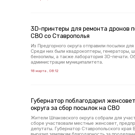
3D-принтеры для ремонта дронов п
СВО со Ставрополья
Из Предгорного округа отправили посылки для
Среди них были квадрокоптеры, генераторы, ши
бензопилы, а также лаборатория 3D-печати. О
администрации муниципалитета.
18 марта , 08:12
Губернатор поблагодарил женсове
округа за сбор посылок на СВО
Жители Шпаковского округа собрали для учас
сборе участвовали местные женсовет, предпр
депутаты. Губернатор Ставропольского края
выразил землякам благодарность за проделанн