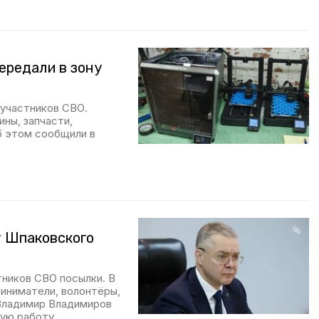
ередали в зону
 участников СВО.
ны, запчасти,
б этом сообщили в
т Шпаковского
тников СВО посылки. В
иниматели, волонтёры,
 Владимир Владимиров
ую работу.