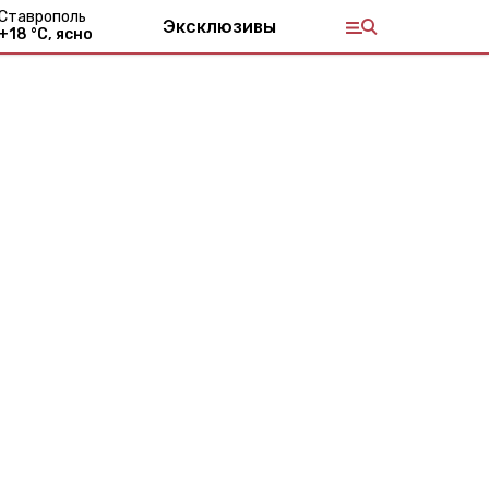
Ставрополь
Эксклюзивы
+
18
°С,
ясно