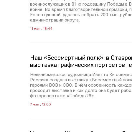
военнослужащих в 81-ю годовщину Победы в 
войне. Во время благотворительной ярмарки, 
Ессентукской, удалось собрать 200 тыс. рубл
администрации округа.
11 мая , 18:44
Наш «Бессмертный полк»: в Ставро
выставка графических портретов г
Невинномысская художница Иветта Ки совме
России» создала выставку «Бессмертный полк»
героями ВОВ и СВО. В чём особенность каждог
проходит выставка и как долго она будет раб
фоторепортаже «Победы26».
7 мая , 12:03