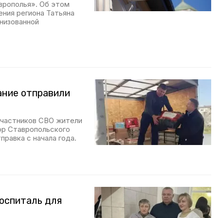
врополья». Об этом
ния региона Татьяна
низованной
ание отправили
участников СВО жители
ор Ставропольского
равка с начала года.
оспиталь для