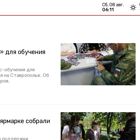
сб, 08 авг.
06:11
» для обучения
с-обучения для
я на Ставрополье. Об
ров.
 ярмарке собрали
ю поддержки