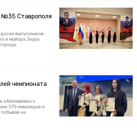
е №35 Ставрополя
 доски выпускников-
о и майора Заура
города.
елей чемпионата
та «Абилимпикс»
али 576 инвалидов и
 побывав на