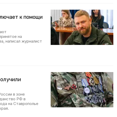
ключает к помощи
ают
принятое на
ва, написал журналист
получили
оссии в зоне
жданство РФ в
года на Ставрополье
края.