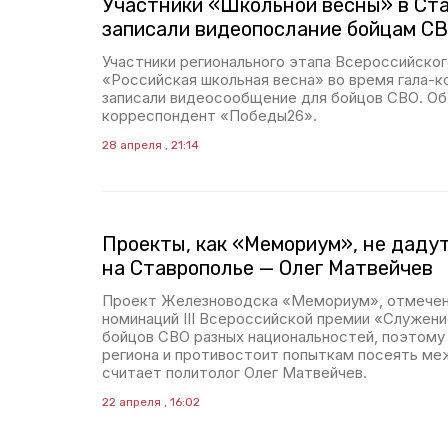
Участники «Школьной весны» в Ст
записали видеопослание бойцам С
Участники регионального этапа Всероссийско
«Российская школьная весна» во время гала-к
записали видеосообщение для бойцов СВО. О
корреспондент «Победы26».
28 апреля , 21:14
Проекты, как «Мемориум», не дадут
на Ставрополье — Олег Матвейчев
Проект Железноводска «Мемориум», отмеченн
номинаций III Всероссийской премии «Служен
бойцов СВО разных национальностей, поэтом
региона и противостоит попыткам посеять ме
считает политолог Олег Матвейчев.
22 апреля , 16:02