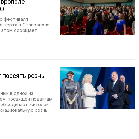
аврополе
ВО
го фестиваля
онцерта в Ставрополе
б этом сообщает
 посеять рознь
ый в одной из
ие», посвящён подвигам
у объединяет жителей
жнациональную рознь,