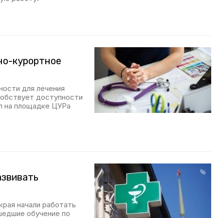
но-курортное
ности для лечения
собствует доступности
ил на площадке ЦУРа
азвивать
края начали работать
шедшие обучение по