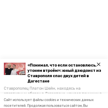
«Понимал, что если остановлюсь,
утонем втроём»: юный дзюдоист из
Ставрополя спас двух детей в
Дагестане
Ставрополец Платон Шейн, находясь на
Разделы
спортивных сборах в Дегестане, увидел тонущих в
Каспийском море детей и бросился на помощь. По
Новости
Сайт использует файлы cookies и технических данных
возвращении домой, отважного мальчика
Статьи
посетителей.
Продолжая пользоваться сайтом, Вы