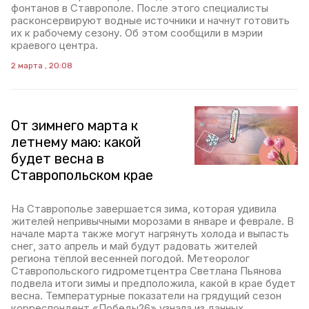
фонтанов в Ставрополе. После этого специалисты
расконсервируют водные источники и начнут готовить
их к рабочему сезону. Об этом сообщили в мэрии
краевого центра.
2 марта , 20:08
От зимнего марта к
летнему маю: какой
будет весна в
Ставропольском крае
На Ставрополье завершается зима, которая удивила
жителей непривычными морозами в январе и феврале. В
начале марта также могут нагрянуть холода и выпасть
снег, зато апрель и май будут радовать жителей
региона тёплой весенней погодой. Метеоролог
Ставропольского гидрометцентра Светлана Пьянова
подвела итоги зимы и предположила, какой в крае будет
весна. Температурные показатели на грядущий сезон
корреспондент «Победы26» узнала из данных