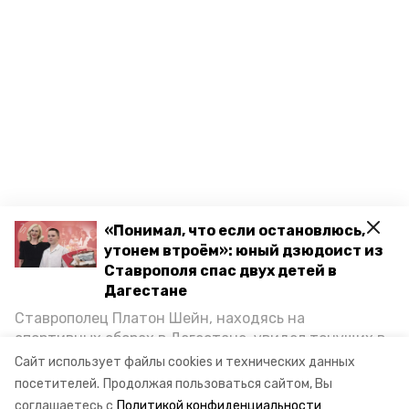
«Понимал, что если остановлюсь,
утонем втроём»: юный дзюдоист из
Ставрополя спас двух детей в
Дагестане
Ставрополец Платон Шейн, находясь на
спортивных сборах в Дегестане, увидел тонущих в
Каспийском море детей и бросился на помощь. По
Сайт использует файлы cookies и технических данных
возвращении домой, отважного мальчика
посетителей.
Продолжая пользоваться сайтом, Вы
пригласили в министерство образования края и
соглашаетесь с
Политикой конфиденциальности