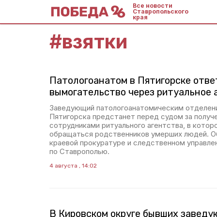
Все новости
Ставропольского
края
#
взятки
Патологоанатом в Пятигорске отве
вымогательство через ритуальное 
Заведующий патологоанатомическим отделен
Пятигорска предстанет перед судом за получе
сотрудниками ритуального агентства, в котор
обращаться родственников умерших людей. О
краевой прокуратуре и следственном управле
по Ставрополью.
4 августа , 14:02
В Кировском округе бывших завед