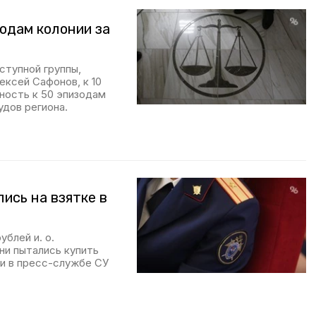
годам колонии за
ступной группы,
ксей Сафонов, к 10
тность к 50 эпизодам
удов региона.
ись на взятке в
ублей и. о.
ни пытались купить
ли в пресс-службе СУ