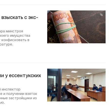
 взыскать с экс-
ора минстроя
своего имущества
т конфисковать в
ратуре.
ли у ессентукских
й инспектор
е и получении взяток
анные застройщики из
ью.