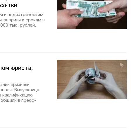
взятки
м и педиатрическим
иговорили к срокам в
800 тыс. рублей,
лом юриста,
ании признали
ополя. Выпускница
а квалификацию
ообщили в пресс-