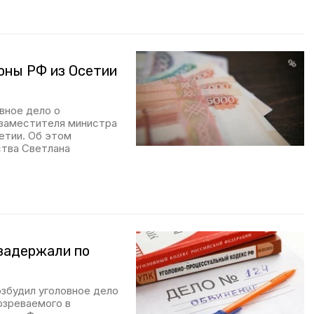
оны РФ из Осетии
вное дело о
 заместителя министра
етии. Об этом
тва Светлана
 задержали по
збудил уголовное дело
озреваемого в