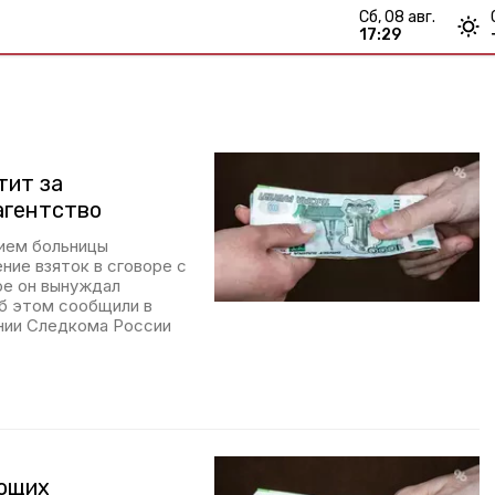
сб, 08 авг.
17:29
тит за
агентство
ием больницы
ние взяток в сговоре с
ое он вынуждал
б этом сообщили в
нии Следкома России
ующих