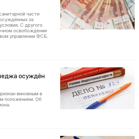
санитарной части
 осуждённых за
условия. С другого
рочном освобождении
евом управлении ФСБ.
лледжа осуждён
ризнан виновным в
ым положением. Об
иона.