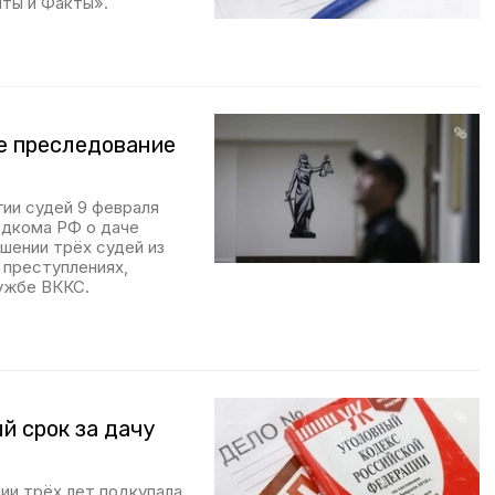
нты и Факты».
ое преследование
ии судей 9 февраля
дкома РФ о даче
шении трёх судей из
 преступлениях,
лужбе ВККС.
й срок за дачу
ии трёх лет подкупала