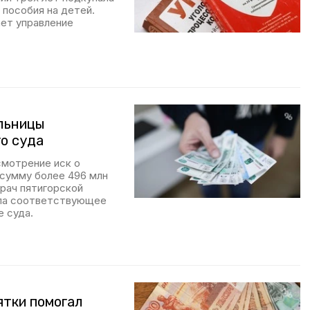
 пособия на детей.
ает управление
ольницы
о суда
смотрение иск о
 сумму более 496 млн
врач пятигорской
яла соответствующее
 суда.
ятки помогал