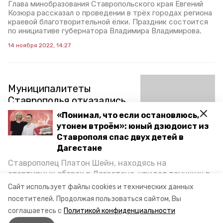
Глава минобразования Ставропольского края Евгений
Козюра рассказал о проведении в трёх городах региона
краевой благотворительной ёлки. Праздник состоится
по инициативе губернатора Владимира Владимирова.
14 ноября 2022, 14:27
Муниципалитеты
Ставрополья отказались
от покупки новогодних
«Понимал, что если остановлюсь,
ёлок и украшений
утонем втроём»: юный дзюдоист из
Ставрополя спас двух детей в
Дагестане
К предстоящим новогодним праздникам администрации
населённых пунктов Ставропольского края не
Ставрополец Платон Шейн, находясь на
размещали заявки на закупки новогодней атрибутики и
спортивных сборах в Дегестане, увидел тонущих в
проведение торжественных мероприятий. Как
сообщили в региональном комитете по госзакупкам, в
Каспийском море детей и бросился на помощь. По
Сайт использует файлы cookies и технических данных
региональной столице не будут покупать ёлку за 49 млн
возвращении домой, отважного мальчика
посетителей.
Продолжая пользоваться сайтом, Вы
рублей.
пригласили в министерство образования края и
соглашаетесь с
Политикой конфиденциальности
наградили. Корреспондент «Победы26» пообщался
27 октября 2022, 12:48