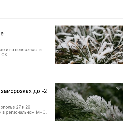
ое
хе и на поверхности
 СК.
заморозках до -2
ополье 27 и 28
и в региональном МЧС.