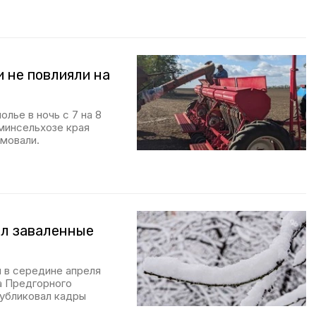
 не повлияли на
лье в ночь с 7 на 8
 минсельхозе края
имовали.
ал заваленные
 в середине апреля
а Предгорного
публиковал кадры