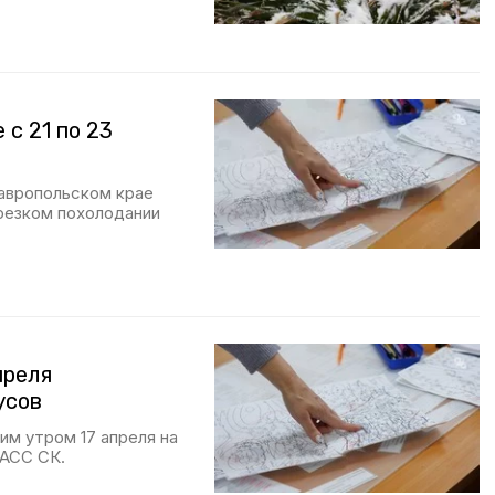
 с 21 по 23
тавропольском крае
 резком похолодании
преля
усов
им утром 17 апреля на
ПАСС СК.