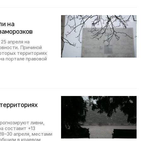
ли на
заморозков
25 апреля на
овности. Причиной
которых территориях
на портале правовой
 территориях
рогнозируют ливни,
ра составит +13
 28–30 апреля, местами
ообщили в краевом