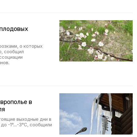
 плодовых
розками, о которых
р, сообщил
ссоциации
нов.
аврополье в
ля
тоящие выходные дни в
о -1°...-3°С, сообщили