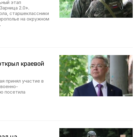
ьный этап
арница 2.0».
ола, старшеклассники
врополье на окружном
.
открыл краевой
ая принял участие в
 военно-
ию посетила
вал на