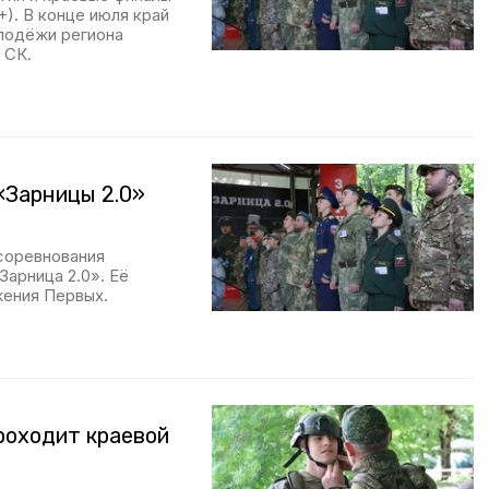
+). В конце июля край
олодёжи региона
 СК.
«Зарницы 2.0»
соревнования
арница 2.0». Её
жения Первых.
проходит краевой