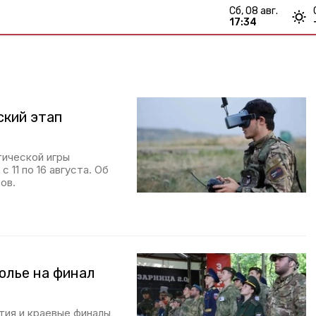
сб, 08 авг.
17:34
ский этап
тической игры
 11 по 16 августа. Об
ов.
олье на финал
тия и краевые финалы