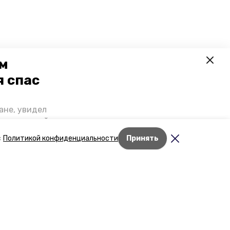
ем
я спас
ане, увидел
щении домой,
 наградили.
с
Политикой конфиденциальности
Принять
роев»
дске