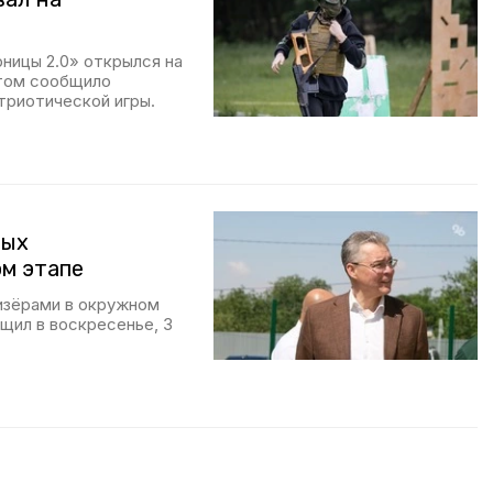
ницы 2.0» открылся на
этом сообщило
триотической игры.
вых
ом этапе
изёрами в окружном
щил в воскресенье, 3