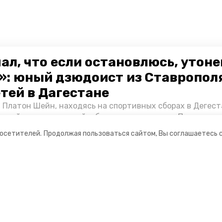
ал, что если остановлюсь, утон
»: юный дзюдоист из Ставропол
етей в Дагестане
 Платон Шейн, находясь на спортивных сборах в Дегест
аспийском море детей и бросился на помощь. По возвра
альчика пригласили в министерство образования края и
посетителей.
Продолжая пользоваться сайтом, Вы соглашаетесь 
нт «Победы26» пообщался с юным героем.
ании
Спецпроекты
ная информация
Хроники Победы
нты
Жить
о результатах деятельности
Фотопроект «Защитники»
информация об учреждении
Фотопроект «Жены и мамы ге
3D фестиваль ягод в Кислово