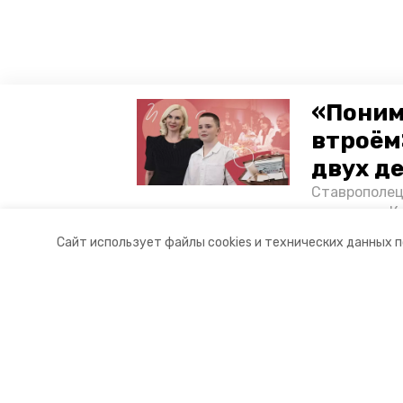
«Поним
втроём
двух д
Ставрополец
тонущих в К
отважного м
Сайт использует файлы cookies и технических данных 
Корреспонде
Разделы
О комп
Новости
Контакт
Статьи
Докуме
Фоторепортажи
Отчеты 
Видеосюжеты
Общая 
Подкасты
Тарифы