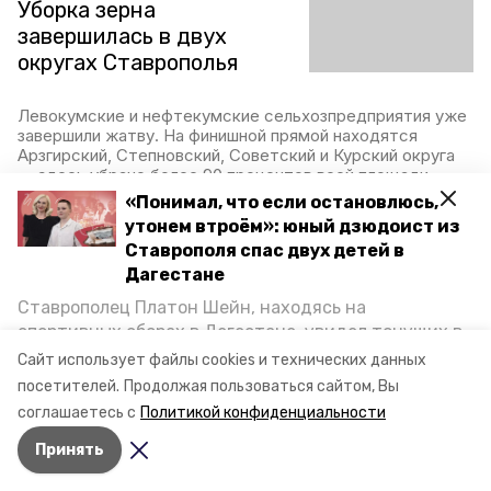
Уборка зерна
завершилась в двух
округах Ставрополья
Левокумские и нефтекумские сельхозпредприятия уже
завершили жатву. На финишной прямой находятся
Арзгирский, Степновский, Советский и Курский округа
— здесь убрано более 90 процентов всей площади
посевных.
«Понимал, что если остановлюсь,
утонем втроём»: юный дзюдоист из
15 июля 2022, 13:46
Ставрополя спас двух детей в
Дагестане
Ставрополец Платон Шейн, находясь на
Аграрии Ставрополья
спортивных сборах в Дегестане, увидел тонущих в
собрали пять миллионов
Каспийском море детей и бросился на помощь. По
Сайт использует файлы cookies и технических данных
тонн зерновых —
возвращении домой, отважного мальчика
посетителей.
Продолжая пользоваться сайтом, Вы
губернатор Владимиров
пригласили в министерство образования края и
соглашаетесь с
Политикой конфиденциальности
наградили. Корреспондент «Победы26» пообщался
Принять
с юным героем.
В Ставропольском крае зерновые и зернобобовые
культуры убраны на 65 процентах засеянных площадей.