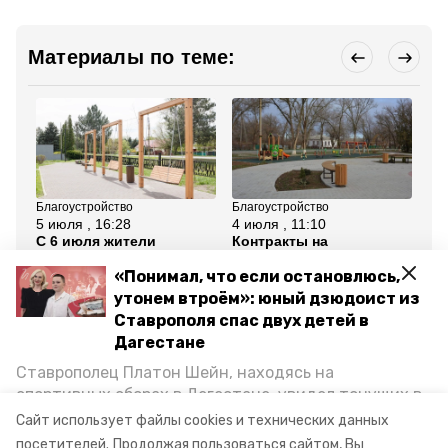
Материалы по теме:
Благоустройство
Благоустройство
Бла
5 июля , 16:28
4 июля , 11:10
2 
С 6 июля жители
Контракты на
Бл
Ставрополя смогут
благоустройство пяти
в 
выбрать проект
территорий заключили в
пл
«Понимал, что если остановлюсь,
благоустройства
Апанасенковском округе
до
утонем втроём»: юный дзюдоист из
Ставрополя спас двух детей в
Все новости
Дагестане
Ставрополец Платон Шейн, находясь на
труновский округ
благоустройство
спортивных сборах в Дегестане, увидел тонущих в
Каспийском море детей и бросился на помощь. По
Сайт использует файлы cookies и технических данных
нацпроект
возвращении домой, отважного мальчика
посетителей.
Продолжая пользоваться сайтом, Вы