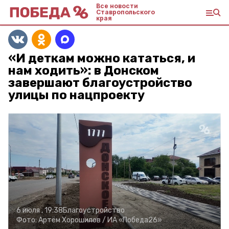
Все новости
Ставропольского
края
«И деткам можно кататься, и
нам ходить»: в Донском
завершают благоустройство
улицы по нацпроекту
6 июля , 19:38
Благоустройство
Фото:
Артём Хорошилов /
ИА «Победа26»