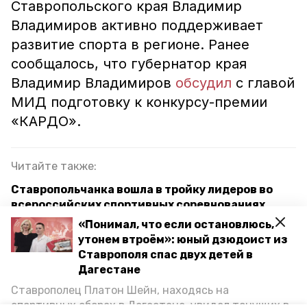
Ставропольского края Владимир
Владимиров активно поддерживает
развитие спорта в регионе. Ранее
сообщалось, что губернатор края
Владимир Владимиров
обсудил
с главой
МИД подготовку к конкурсу-премии
«КАРДО».
Читайте также:
Ставропольчанка вошла в тройку лидеров во
всероссийских спортивных соревнованиях
«Понимал, что если остановлюсь,
Политолог Жаров: Губернатор Владимиров
утонем втроём»: юный дзюдоист из
активно продвигает русский язык
Ставрополя спас двух детей в
Дагестане
Футбольный матч провели в обновлённой
спортивной школе «Кожаный мяч» в Ставрополе
Ставрополец Платон Шейн, находясь на
спортивных сборах в Дегестане, увидел тонущих в