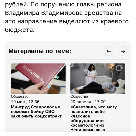
рублей. По поручению главы региона
Владимира Владимирова средства на
это направление выделяют из краевого
бюджета.
Материалы по теме:
Общество
Общество
Об
19 мая , 13:36
20 апреля , 17:00
21 
Минтруд Ставрополья
«Счастлива, что могу
Со
поможет бойцу СВО
позволить себе
Ст
заключить соцконтракт
классное
пр
оборудование»:
ра
косметологи из
Невинномысска
улучшили условия