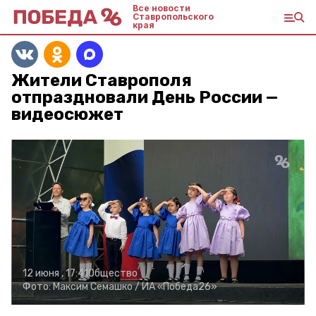
Все новости
Ставропольского
края
Жители Ставрополя
отпраздновали День России —
видеосюжет
12 июня , 17:41
Общество
Фото:
Максим Семашко /
ИА «Победа26»