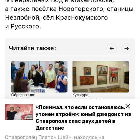
Минеральных Вод и Михайловска,
а также посёлка Новотерского, станицы
Незлобной, сёл Краснокумского
и Русского.
Читайте также:
Образование
Культура
Кул
1 июля , 13:20
1 июля , 19:52
30
Глава Ставрополья:
В изомузее Ставрополя
Ре
«Понимал, что если остановлюсь,
Выпускники могут
по нацпроекту откроют
по
утонем втроём»: юный дзюдоист из
подать заявки на
детский культурный
Со
целевое обучение до 25
центр
ки
Ставрополя спас двух детей в
июля
Ро
Дагестане
Ставрополец Платон Шейн, находясь на
Все новости