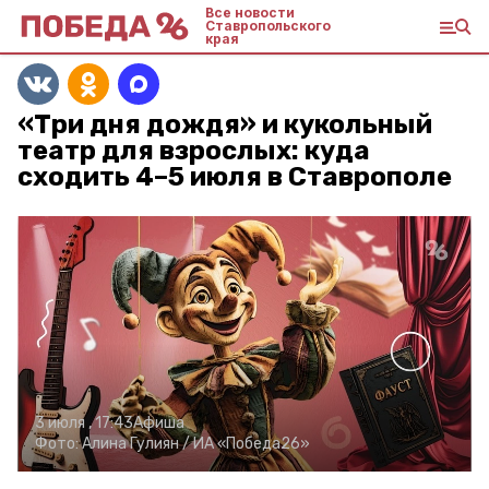
Все новости
Ставропольского
края
«Три дня дождя» и кукольный
театр для взрослых: куда
сходить 4–5 июля в Ставрополе
3 июля , 17:43
Афиша
Фото:
Алина Гулиян /
ИА «Победа26»