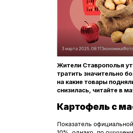
3 марта 2025, 08:17
Экономика
Фот
Жители Ставрополья ут
тратить значительно бо
на какие товары подняли
снизилась, читайте в м
Картофель с м
Показатель официальной 
10%, однако, по ощущен