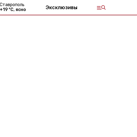
Ставрополь
Эксклюзивы
+
19
°С,
ясно