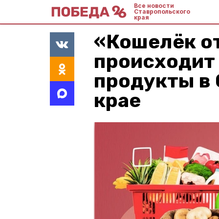
Все новости
Ставропольского
края
«Кошелёк о
происходит 
продукты в
крае