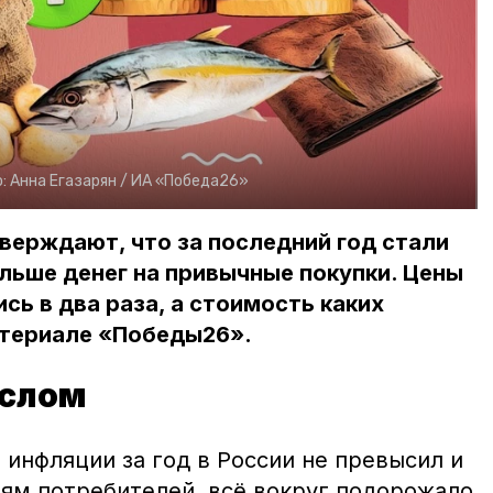
о:
Анна Егазарян /
ИА «Победа26»
верждают, что за последний год стали
льше денег на привычные покупки. Цены
сь в два раза, а стоимость каких
атериале «Победы26».
аслом
инфляции за год в России не превысил и
иям потребителей, всё вокруг подорожало