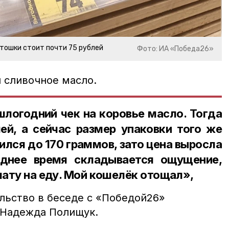
ртошки стоит почти 75 рублей
Фото: ИА «Победа26»
и сливочное масло.
логодний чек на коровье масло. Тогда
ей, а сейчас размер упаковки того же
лся до 170 граммов, зато цена выросла
еднее время складывается ощущение,
лату на еду. Мой кошелёк отощал»,
льство в беседе с «Победой26»
 Надежда Полищук.