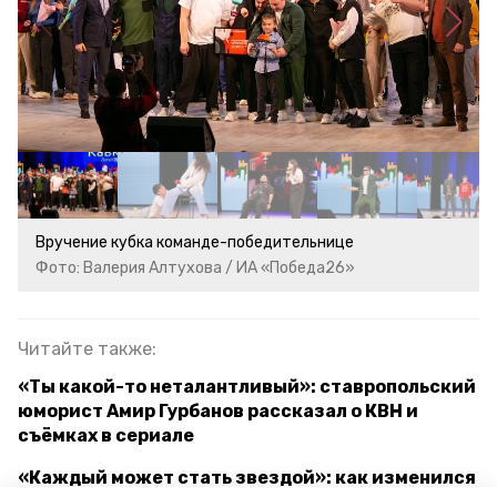
Вручение кубка команде-победительнице
Фото: Валерия Алтухова / ИА «Победа26»
Читайте также:
«Ты какой-то неталантливый»: ставропольский
юморист Амир Гурбанов рассказал о КВН и
съёмках в сериале
«Каждый может стать звездой»: как изменился