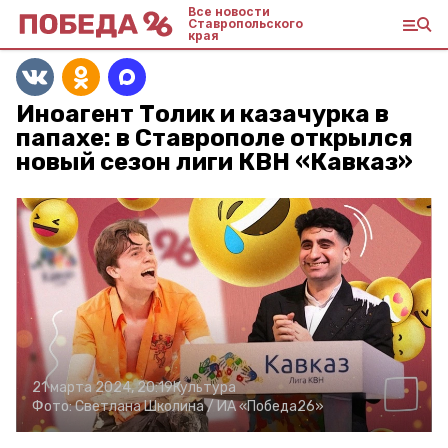
Все новости
Ставропольского
края
Иноагент Толик и казачурка в
папахе: в Ставрополе открылся
новый сезон лиги КВН «Кавказ»
21 марта 2024, 20:19
Культура
Фото:
Светлана Школина /
ИА «Победа26»