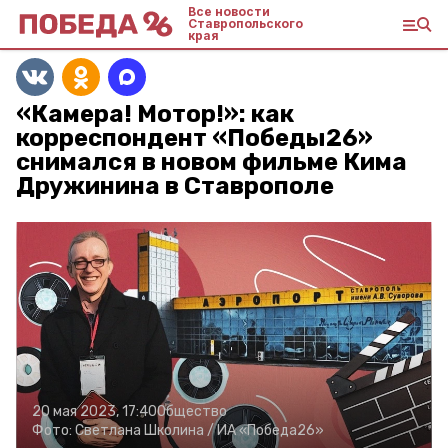
Все новости
Ставропольского
края
«Камера! Мотор!»: как
корреспондент «Победы26»
снимался в новом фильме Кима
Дружинина в Ставрополе
20 мая 2023, 17:40
Общество
Фото:
Светлана Школина /
ИА «Победа26»