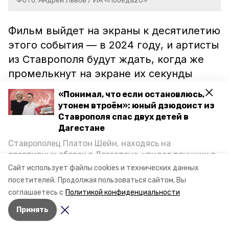
Фото: Андрей Львов / ИА «Победа26»
Фильм выйдет на экраны к десятилетию
этого события — в 2024 году, и артисты
из Ставрополя будут ждать, когда же
промелькнут на экране их секунды
славы в большом кино.
«Понимал, что если остановлюсь,
утонем втроём»: юный дзюдоист из
Ставрополя спас двух детей в
Читайте также:
Дагестане
Ессентуки стали площадкой для съёмок кино
Ставрополец Платон Шейн, находясь на
спортивных сборах в Дегестане, увидел тонущих в
Спасение марсиан, советские дети и много
Каспийском море детей и бросился на помощь. По
Сайт использует файлы cookies и технических данных
музыки: каким будет новый фильм пятигорского
возвращении домой, отважного мальчика
посетителей.
режиссëра
Продолжая пользоваться сайтом, Вы
пригласили в министерство образования края и
соглашаетесь с
Политикой конфиденциальности
наградили. Корреспондент «Победы26» пообщался
Кинофестиваль «Хрустальный источникЪ» в
Принять
с юным героем.
Ессентуках перенесли на 2023 год