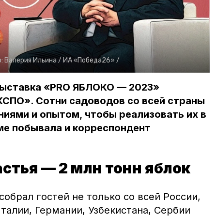
о:
Валерия Ильина /
ИА «Победа26» /
ыставка «PRO ЯБЛОКО — 2023»
СПО». Сотни садоводов со всей страны
ниями и опытом, чтобы реализовать их в
ме побывала и корреспондент
астья — 2 млн тонн яблок
обрал гостей не только со всей России,
Италии, Германии, Узбекистана, Сербии