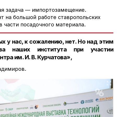
я задача — импортозамещение.
нт на большой работе ставропольских
в части посадочного материала.
х у нас, к сожалению, нет. Но над этим
ва наших института при участии
тра им. И. В. Курчатова»,
адимиров.