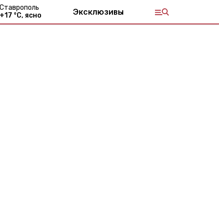
Ставрополь
Эксклюзивы
+
17
°С,
ясно