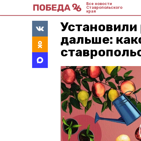
Все новости
Ставропольского
края
Установили 
дальше: ка
ставрополь