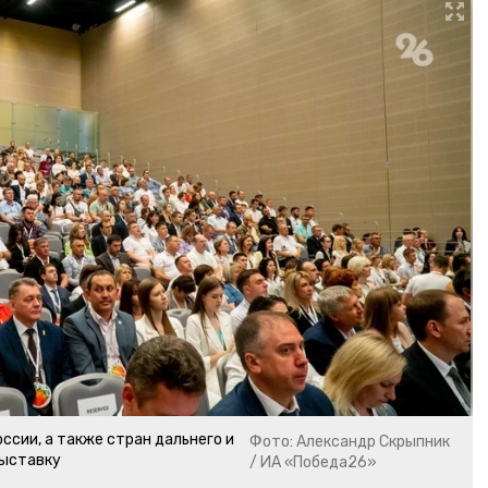
ссии, а также стран дальнего и
Фото: Александр Скрыпник
выставку
/ ИА «Победа26»