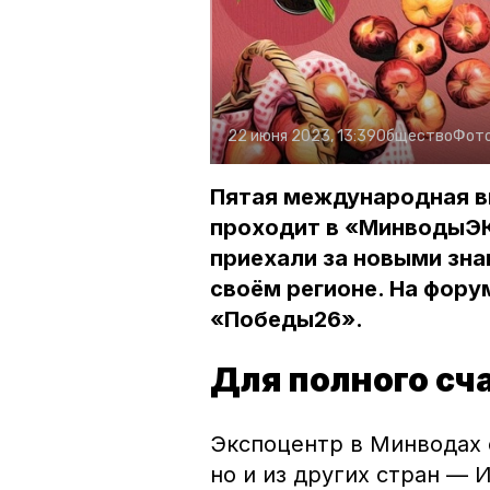
22 июня 2023, 13:39
Общество
Фот
Пятая международная в
проходит в «МинводыЭК
приехали за новыми зна
своём регионе. На фору
«Победы26».
Для полного сч
Экспоцентр в Минводах с
но и из других стран — 