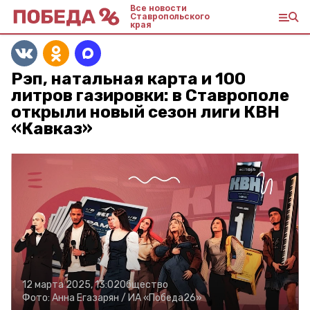
Все новости
Ставропольского
края
Рэп, натальная карта и 100
литров газировки: в Ставрополе
открыли новый сезон лиги КВН
«Кавказ»
12 марта 2025, 13:02
Общество
Фото:
Анна Егазарян /
ИА «Победа26»