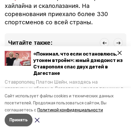
хайлайна и скалолазания. На
соревнования приехало более 330
спортсменов со всей страны.
Читайте также:
«Понимал, что если остановлюсь,
утонем втроём»: юный дзюдоист из
Ставрополя спас двух детей в
Дагестане
Ставрополец Платон Шейн, находясь на
Общество
Общество
Об
спортивных сборах в Дегестане, увидел тонущих в
1 мая 2025, 19:29
3 мая 2025, 10:55
4 
Каспийском море детей и бросился на помощь. По
Сайт использует файлы cookies и технических данных
13-метровые колонны
Панно «Поколения
Фе
возвращении домой, отважного мальчика
украсят фасад конгресс-
победителей»
По
посетителей.
Продолжая пользоваться сайтом, Вы
холла в Кисловодске
установили в
Ки
пригласили в министерство образования края и
Кисловодске
соглашаетесь с
Политикой конфиденциальности
наградили. Корреспондент «Победы26» пообщался
Принять
с юным героем.
Все новости