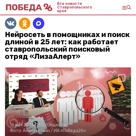
Все новости
Ставропольского
края
Нейросеть в помощниках и поиск
длиной в 25 лет: как работает
ставропольский поисковый
отряд «ЛизаАлерт»
16 мая 2025, 13:02
Общество
Фото:
Алина Гулиян /
ИА «Победа26»