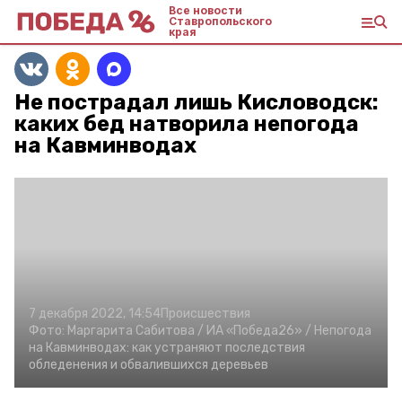
Все новости
Ставропольского
края
Не пострадал лишь Кисловодск:
каких бед натворила непогода
на Кавминводах
7 декабря 2022, 14:54
Происшествия
Фото:
Маргарита Сабитова /
ИА «Победа26» /
Непогода
на Кавминводах: как устраняют последствия
обледенения и обвалившихся деревьев