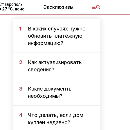
Ставрополь
Эксклюзивы
+
27
°С,
ясно
1
В каких случаях нужно
обновить платёжную
информацию?
2
Как актуализировать
сведения?
3
Какие документы
необходимы?
4
Что делать, если дом
куплен недавно?