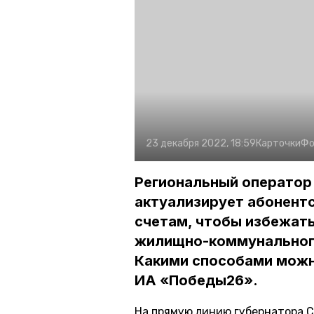
23 декабря 2022, 18:59
Карточки
Фо
Региональный оператор
актуализирует абонентс
счетам, чтобы избежат
жилищно-коммунального
Какими способами можн
ИА «Победы26».
На прямую линию губернатора 