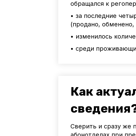
обращался к регопе
• за последние четы
(продано, обменено,
• изменилось колич
• среди проживающи
Как актуа
сведения
Сверить и сразу же 
абонотделах при пре