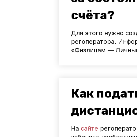
счёта?
Для этого нужно соз
регоператора. Инфор
«Физлицам — Личный
Как подат
дистанци
На
сайте
регоперато