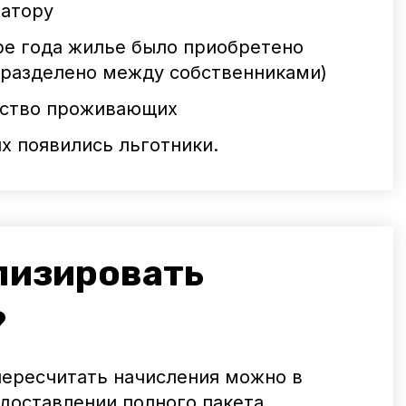
ратору
ре года жилье было приобретено
 разделено между собственниками)
ество проживающих
х появились льготники.
лизировать
?
пересчитать начисления можно в
доставлении полного пакета