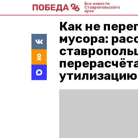
Все новости
Ставропольского
края
Как не пере
мусора: ра
ставропольц
перерасчёта
утилизацию