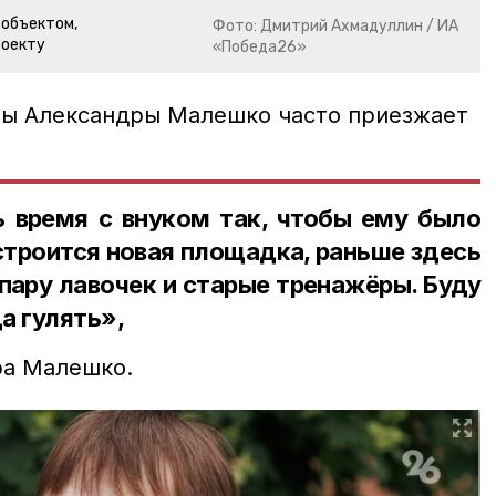
 объектом,
Фото: Дмитрий Ахмадуллин / ИА
роекту
«Победа26»
цы Александры Малешко часто приезжает
 время с внуком так, чтобы ему было
 строится новая площадка, раньше здесь
 пару лавочек и старые тренажёры. Буду
а гулять»,
ра Малешко.