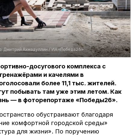
о:
Дмитрий Ахмадуллин /
ИА «Победа26»
портивно-досугового комплекса с
тренажёрами и качелями в
голосовали более 11,1 тыс. жителей.
ут побывать там уже этим летом. Как
знь — в фоторепортаже «Победы26».
остранство обустраивают благодаря
ние комфортной городской среды»
тура для жизни». По поручению