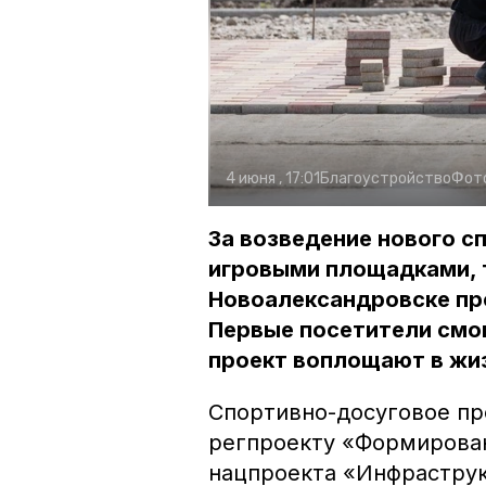
4 июня , 17:01
Благоустройство
Фот
За возведение нового с
игровыми площадками, 
Новоалександровске про
Первые посетители смог
проект воплощают в жи
Спортивно-досуговое пр
регпроекту «Формирова
нацпроекта «Инфраструк