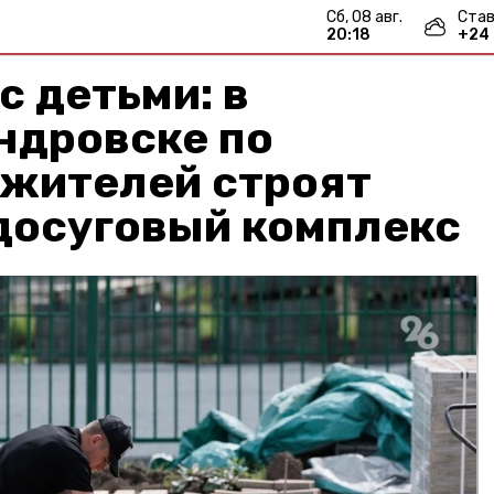
сб, 08 авг.
Став
20:18
+
24
с детьми: в
ндровске по
 жителей строят
досуговый комплекс