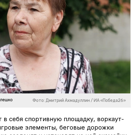
алешко
Фото: Дмитрий Ахмадуллин / ИА «Победа26»
 в себя спортивную площадку, воркаут-
 игровые элементы, беговые дорожки