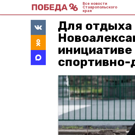
Все новости
Ставропольского
края
Для отдыха 
Новоалекса
инициативе
спортивно-