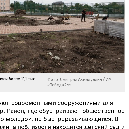
ли более 11,1 тыс.
Фото: Дмитрий Ахмадуллин / ИА
«Победа26»
уют современными сооружениями для
р. Район, где обустраивают общественное
но молодой, но быстроразвивающийся. В
и, а поблизости находятся детский сад и