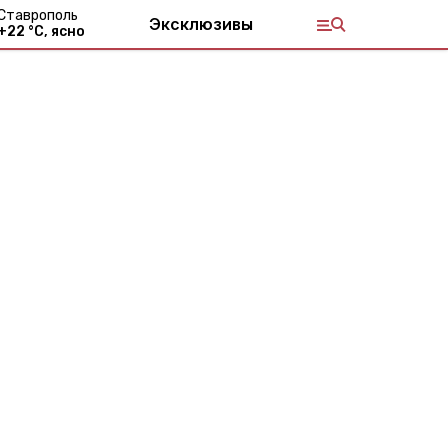
Ставрополь
Эксклюзивы
+
22
°С,
ясно