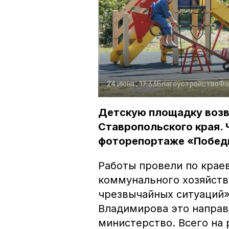
24 июня , 17:33
Благоустройство
Фо
Детскую площадку возве
Ставропольского края. 
фоторепортаже «Побед
Работы провели по кра
коммунального хозяйств
чрезвычайных ситуаций»
Владимирова это направ
министерство. Всего на 