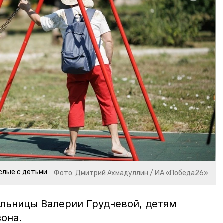
слые с детьми
Фото: Дмитрий Ахмадуллин / ИА «Победа26»
льницы Валерии Грудневой, детям
зона.