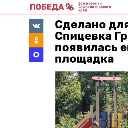
Все новости
Ставропольского
края
Сделано для
Спицевка Гр
появилась е
площадка