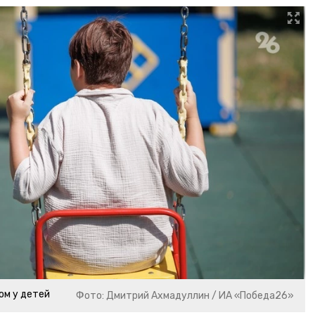
ом у детей
Фото: Дмитрий Ахмадуллин / ИА «Победа26»