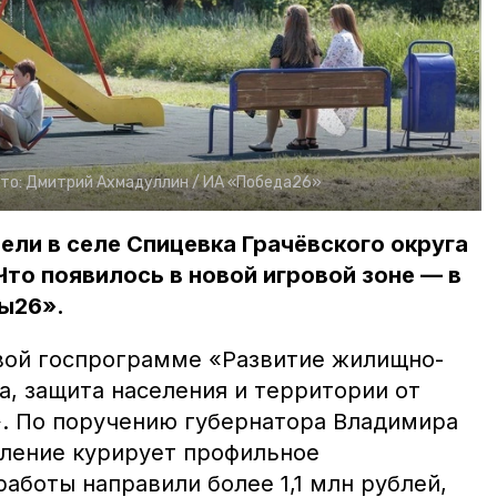
то:
Дмитрий Ахмадуллин /
ИА «Победа26»
ли в селе Спицевка Грачёвского округа
Что появилось в новой игровой зоне — в
ы26».
евой госпрограмме
«Развитие жилищно-
а, защита населения и территории от
. По поручению губернатора Владимира
ление курирует профильное
работы направили более 1,1 млн рублей,