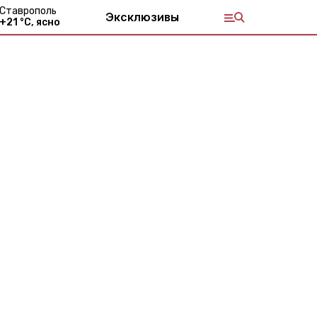
Ставрополь
Эксклюзивы
+
21
°С,
ясно