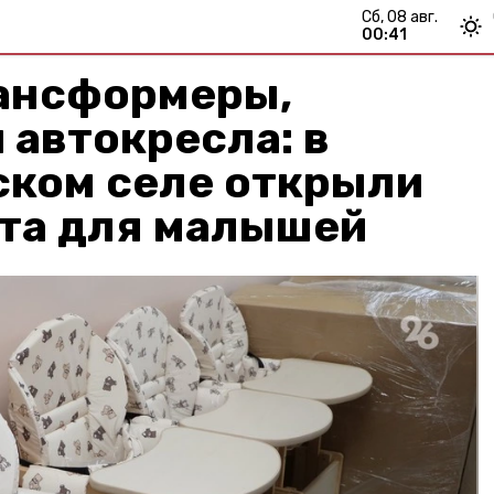
сб, 08 авг.
00:41
ансформеры,
 автокресла: в
ском селе открыли
ата для малышей