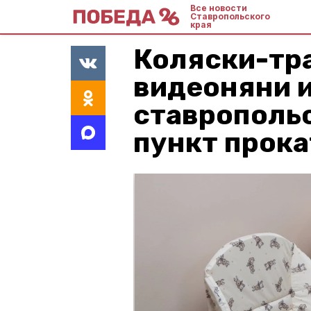
Все новости
Ставропольского
края
Коляски-тр
видеоняни и
ставрополь
пункт прок