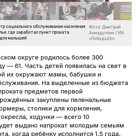
тр социального обслуживания населения
Фото: Дмитрий
лье, где заработал пункт проката
Ахмадуллин / ИА
 для малышей
«Победа26»
вском округе родилось более 300
у — 61. Часть детей появилась на свет в
ой их окружают мамы, бабушки и
бслуживания. На выделенные из бюджета
 проката предметов первой
орождённых закуплены пеленальные
формеры, столики для кормления,
токресла, ходунки — всего 10
будет выдано напрокат молодым семьям
та, когда ребёнку исполнится 1,5 года.