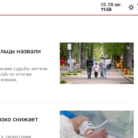
сб, 08 авг.
11:58
ольцы назвали
рками судьбы жители
Job по итогам
еления.
локо снижает
а, гипертонии,