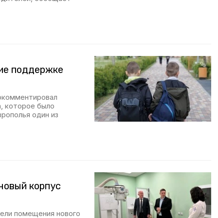
ние поддержке
рокомментировал
, которое было
врополья один из
новый корпус
рели помещения нового