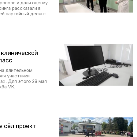
рополе и дали оценку
инга рассказали в
ей партийный десант.
 клинической
ласс
на длительном
юля участники
а». Для этого 28 мая
жба VK.
я сёл проект