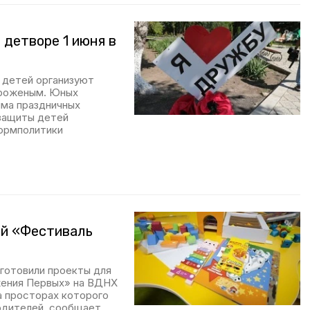
 детворе 1 июня в
 детей организуют
мороженым. Юных
ма праздничных
 защиты детей
формполитики
ый «Фестиваль
дготовили проекты для
жения Первых» на ВДНХ
а просторах которого
родителей, сообщает