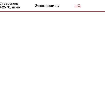
Ставрополь
Эксклюзивы
+
25
°С,
ясно