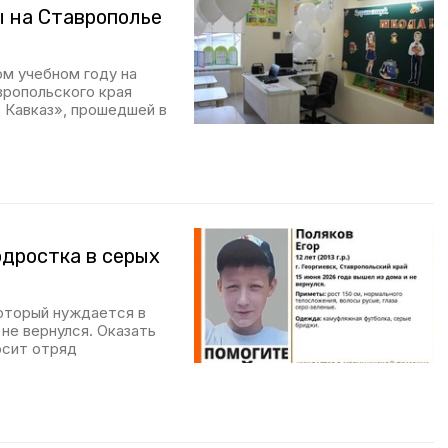
ы на Ставрополье
ом учебном году на
вропольского края
 Кавказ», прошедшей в
одростка в серых
который нуждается в
не вернулся. Оказать
осит отряд