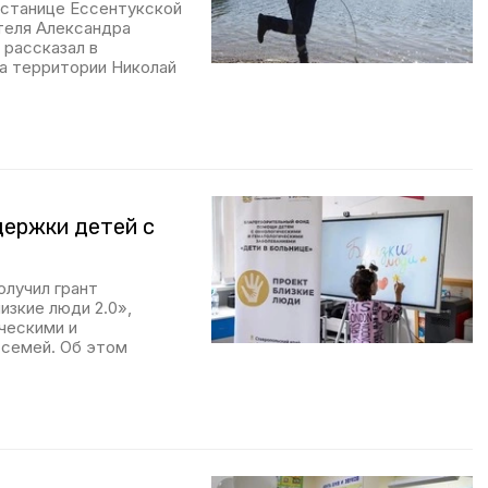
 станице Ессентукской
теля Александра
 рассказал в
ва территории Николай
держки детей с
олучил грант
изкие люди 2.0»,
ческими и
 семей. Об этом