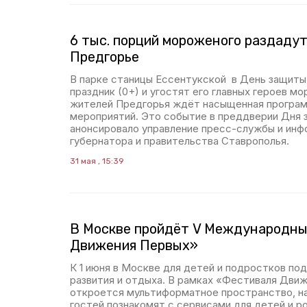
6 тыс. порций мороженого раздадут
Предгорье
В парке станицы Ессентукской в День защиты
праздник (0+) и угостят его главных героев 
жителей Предгорья ждёт насыщенная програм
мероприятий. Это событие в преддверии Дня
анонсировало управление пресс-службы и ин
губернатора и правительства Ставрополья.
31 мая , 15:39
В Москве пройдёт V Международн
Движения Первых»
К 1 июня в Москве для детей и подростков по
развития и отдыха. В рамках «Фестиваля Дви
откроется мультиформатное пространство, н
гостей познакомят с сервисами для детей и 