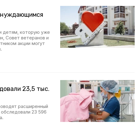
ь нуждающимся
и детям, которую уже
н, Совет ветеранов и
стником акции могут
.
довали 23,5 тыс.
роводят расширенный
и обследовали 23 596
а.