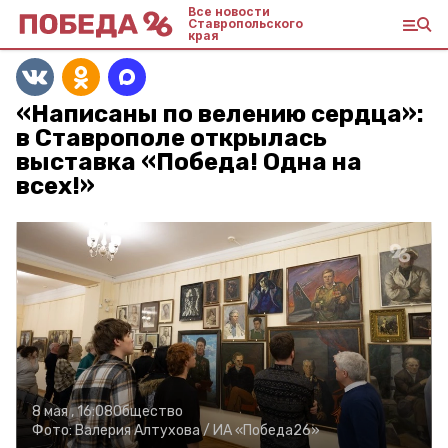
Все новости
Ставропольского
края
«Написаны по велению сердца»:
в Ставрополе открылась
выставка «Победа! Одна на
всех!»
8 мая , 16:08
Общество
Фото:
Валерия Алтухова /
ИА «Победа26»