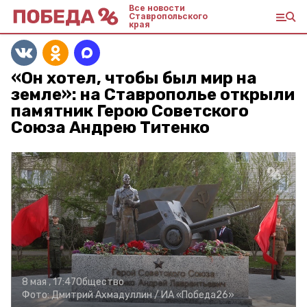
Все новости
Ставропольского
края
«Он хотел, чтобы был мир на
земле»: на Ставрополье открыли
памятник Герою Советского
Союза Андрею Титенко
8 мая , 17:47
Общество
Фото:
Дмитрий Ахмадуллин /
ИА «Победа26»