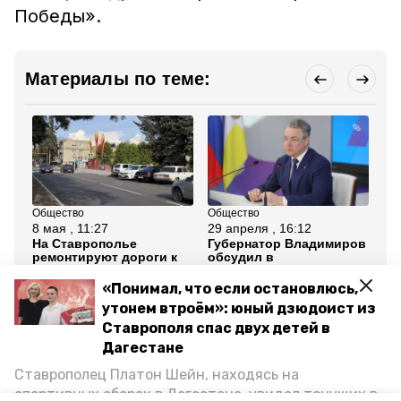
Победы».
Материалы по теме:
Общество
Общество
Об
8 мая , 11:27
29 апреля , 16:12
8 м
На Ставрополье
Губернатор Владимиров
В 
ремонтируют дороги к
обсудил в
пр
мемориалам и местам
правительстве
ог
празднования Дня
проведение 9 Мая на
По
«Понимал, что если остановлюсь,
Победы
Ставрополье
утонем втроём»: юный дзюдоист из
Ставрополя спас двух детей в
Все новости
Дагестане
Ставрополец Платон Шейн, находясь на
изобильный
открытие памятника
спортивных сборах в Дегестане, увидел тонущих в