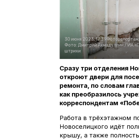
30 июня 2023, 17:39
Фоторепортаж
Фото:
Дмитрий Ахмадуллин /
ИА «
штрихи
Сразу три отделения Н
откроют двери для посе
ремонта, по словам гла
как преобразилось учре
корреспондентам «Поб
Работа в трёхэтажном п
Новоселицкого идёт пол
крышу, а также полност