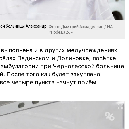
ной больницы Александр
Фото: Дмитрий Ахмадуллин / ИА
«Победа26»
а выполнена и в других медучреждениях
 сёлах Падинском и Долиновке, посёлке
в амбулатории при Чернолесской больнице
й. После того как будет закуплено
 все четыре пункта начнут приём