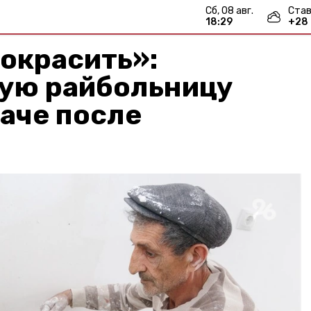
сб, 08 авг.
Став
18:29
+
28
окрасить»:
ую райбольницу
даче после