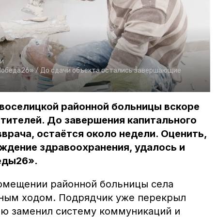
и
Победа26» /
До сдачи объекта остались завершающие
овоселицкой районной больницы вскоре
тителей. До завершения капитального
вврача, остаётся около недели. Оценить,
ждение здравоохранения, удалось и
еды26».
омещении районной больницы села
ным ходом. Подрядчик уже перекрыл
ью заменил систему коммуникаций и