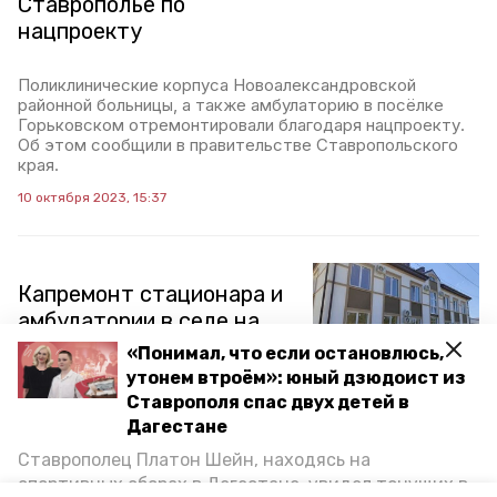
Ставрополье по
нацпроекту
Поликлинические корпуса Новоалександровской
районной больницы, а также амбулаторию в посёлке
Горьковском отремонтировали благодаря нацпроекту.
Об этом сообщили в правительстве Ставропольского
края.
10 октября 2023, 15:37
Капремонт стационара и
амбулатории в селе на
Ставрополье завершат до
«Понимал, что если остановлюсь,
конца года
утонем втроём»: юный дзюдоист из
Ставрополя спас двух детей в
Дагестане
В селе Надежда Шпаковского округа подходит к
завершению капитальный ремонт двух медучреждений
Ставрополец Платон Шейн, находясь на
— стационара и амбулатории местной участковой
спортивных сборах в Дегестане, увидел тонущих в
больницы. Работы выполнили уже на 80% и 70%