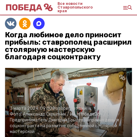
Все новости
Ставропольского
края
Когда любимое дело приносит
прибыль: ставрополец расширил
столярную мастерскую
благодаря соцконтракту
3 марта 2024, 09:00
Фоторепортажи
Фото:
Александр Скрыпник /
ИА «Победа26» /
Предприниматель Дмитрий Брылёв направил деньги
соцконтракта на развитие собственной столярной
мастерской