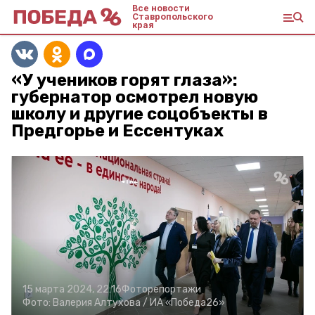
Все новости
Ставропольского
края
«У учеников горят глаза»:
губернатор осмотрел новую
школу и другие соцобъекты в
Предгорье и Ессентуках
15 марта 2024, 22:16
Фоторепортажи
Фото:
Валерия Алтухова /
ИА «Победа26»