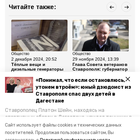
Читайте также:
Общество
Общество
Об
2 декабря 2024, 20:52
29 ноября 2024, 13:39
25
Тёплые вещи и
Глава Совета ветеранов
«П
дизельные генераторы
Ставрополя: губернатор
не
отправили бойцам СВО
вывел край в лидеры по
ок
жители Кировского
поддержке СВО
ав
«Понимал, что если остановлюсь,
округа
С
утонем втроём»: юный дзюдоист из
Ставрополя спас двух детей в
Все новости
Дагестане
Ставрополец Платон Шейн, находясь на
ставрополь
заседание правительства
спортивных сборах в Дегестане, увидел тонущих в
Каспийском море детей и бросился на помощь. По
Сайт использует файлы cookies и технических данных
волонтёры
награждение
возвращении домой, отважного мальчика
посетителей.
Продолжая пользоваться сайтом, Вы
пригласили в министерство образования края и