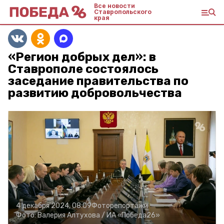
Все новости
Ставропольского
края
«Регион добрых дел»: в
Ставрополе состоялось
заседание правительства по
развитию добровольчества
4 декабря 2024, 08:09
Фоторепортажи
Фото:
Валерия Алтухова /
ИА «Победа26»