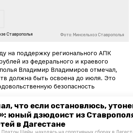
озе Ставрополья
Фото: Минсельхоз Ставрополья
оду на поддержку регионального АПК
рублей из федерального и краевого
полья Владимир Владимиров отмечал,
тв должна быть освоена до июля. Это
одовольственную безопасность
ал, что если остановлюсь, утон
мир владимиров
минсельхоз ск
»: юный дзюдоист из Ставропол
етей в Дагестане
 Платон Шейн, находясь на спортивных сборах в Дегест