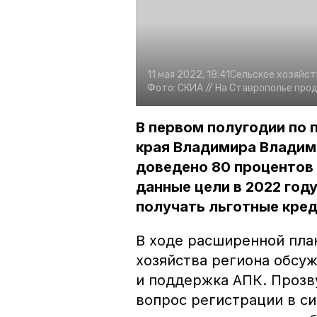
11 мая 2022, 18:41
Сельское хозяйст
Фото:
СКИА //
На Ставрополье про
В первом полугодии по
края Владимира Владим
доведено 80 процентов
данные цели в 2022 год
получать льготные кре
В ходе расширенной пла
хозяйства региона обсу
и поддержка АПК. Прозв
вопрос регистрации в с