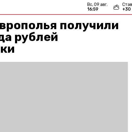
вс, 09 авг.
Став
16:59
+
30
аврополья получили
да рублей
ки