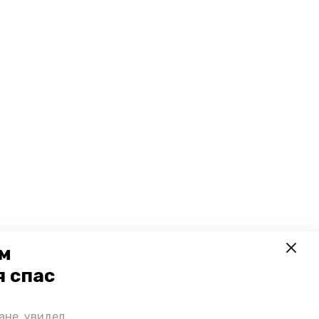
ем
я спас
ане, увидел