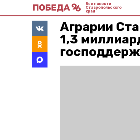
Все новости
Ставропольского
края
Аграрии Ст
1,3 миллиар
господдерж