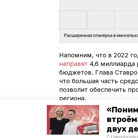
Расширенная планёрка в минсельх
Напомним, что в 2022 г
направят
4,6 миллиарда 
бюджетов. Глава Ставро
что большая часть средс
позволит обеспечить пр
региона.
«Поним
ставропольский край
влади
втроём
двух д
поддержка апк
Ставрополец