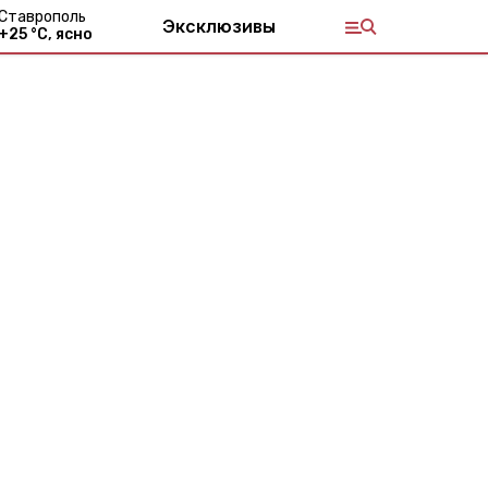
Ставрополь
Эксклюзивы
+
25
°С,
ясно