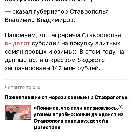
— сказал губернатор Ставрополья
Владимир Владимиров.
Напомним, что аграриям Ставрополья
выделят
субсидии на покупку элитных
семян яровых и озимых. В этом году на
данные цели в краевом бюджете
запланированы 142 млн рублей.
Читайте также:
Пожелтевшие от мороза озимые на Ставрополье
ещё могут дать хороший урожай
«Понимал, что если остановлюсь,
утонем втроём»: юный дзюдоист из
Засуха или заморозки: почему пожелтели
Ставрополя спас двух детей в
озимые поля на Ставрополье
Дагестане