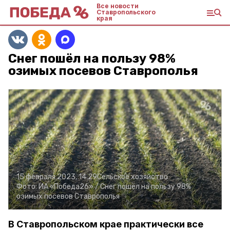
Все новости
Ставропольского
края
Снег пошёл на пользу 98%
озимых посевов Ставрополья
15 февраля 2023, 14:29
Сельское хозяйство
Фото:
ИА «Победа26» /
Снег пошёл на пользу 98%
озимых посевов Ставрополья
В Ставропольском крае практически все