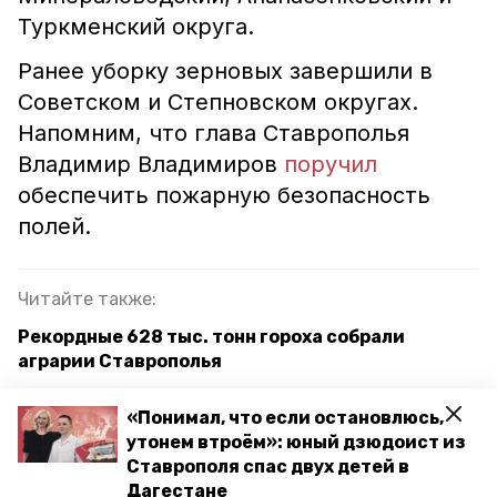
Туркменский округа.
Ранее уборку зерновых завершили в
Советском и Степновском округах.
Напомним, что глава Ставрополья
Владимир Владимиров
поручил
обеспечить пожарную безопасность
полей.
Читайте также:
Рекордные 628 тыс. тонн гороха собрали
аграрии Ставрополья
Аграрии Арзгирского округа собрали почти 165
«Понимал, что если остановлюсь,
тонн дыни
утонем втроём»: юный дзюдоист из
Ставрополя спас двух детей в
Губернатор Владимиров поручил проработать
Дагестане
возможность восстановления исторического