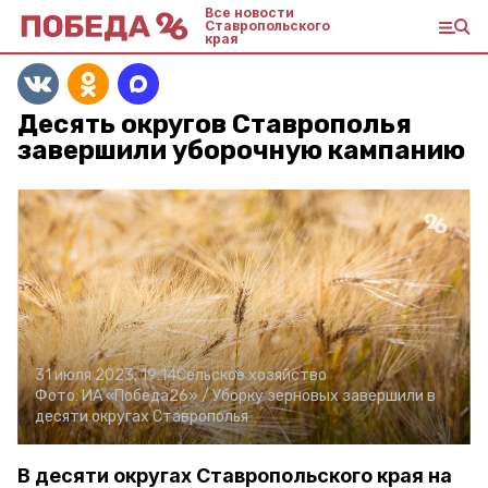
Все новости
Ставропольского
края
Десять округов Ставрополья
завершили уборочную кампанию
31 июля 2023, 19:14
Сельское хозяйство
Фото:
ИА «Победа26» /
Уборку зерновых завершили в
десяти округах Ставрополья
В десяти округах Ставропольского края на