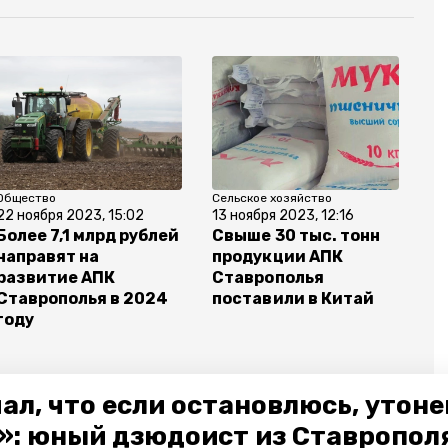
Общество
Сельское хозяйство
22 ноября 2023, 15:02
13 ноября 2023, 12:16
Более 7,1 млрд рублей
Свыше 30 тыс. тонн
направят на
продукции АПК
развитие АПК
Ставрополья
Ставрополья в 2024
поставили в Китай
году
ал, что если остановлюсь, утон
»: юный дзюдоист из Ставропол