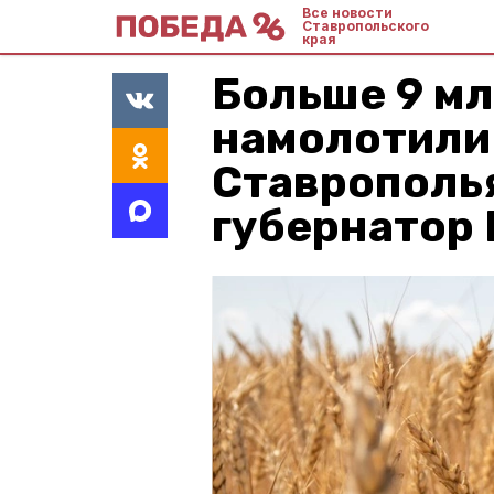
Все новости
Ставропольского
края
Больше 9 мл
намолотили
Ставрополья
губернатор