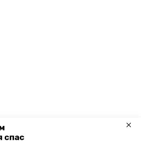
ем
я спас