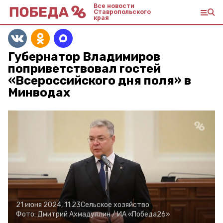
Все новости
Ставропольского
края
Губернатор Владимиров
поприветствовал гостей
«Всероссийского дня поля» в
Минводах
21 июня 2024, 11:23
Сельское хозяйство
Фото:
Дмитрий Ахмадуллин /
ИА «Победа26»