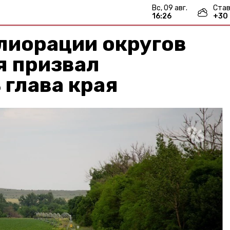
вс, 09 авг.
Став
16:26
+
30
лиорации округов
я призвал
 глава края