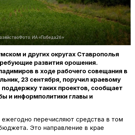
хозяйство
Фото:
ИА «Победа26»
мском и других округах Ставрополья
требующие развития орошения.
ладимиров в ходе рабочего совещания в
льник, 23 сентября, поручил краевому
 поддержку таких проектов, сообщает
бы и информполитики главы и
 ежегодно перечисляют средства в том
бюджета. Это направление в крае