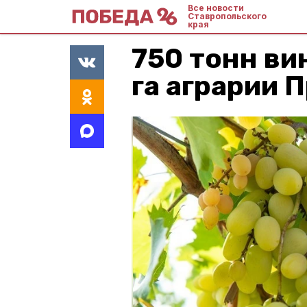
Все новости
Ставропольского
края
750 тонн ви
га аграрии 