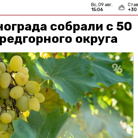
вс, 09 авг.
Став
15:06
+
30
нограда собрали с 50
Предгорного округа