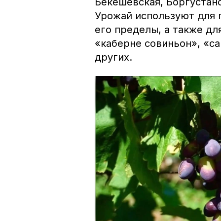
Бекешевская, Боргустанс
Урожай используют для 
его пределы, а также дл
«каберне совиньон», «са
других.