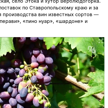
кая, село Этока и хутор Верблюдогорка.
поставок по Ставропольскому краю и за
я производства вин известных сортов —
перави», «пино нуар», «шардоне» и