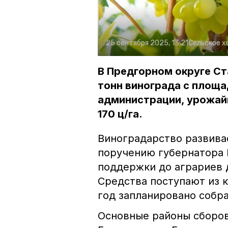
25 сентября 2025, 13:21
Сельское х
В Предгорном округе С
тонн винограда с площа
администрации, урожайн
170 ц/га.
Виноградарство развива
поручению губернатора
поддержки до аграриев 
Средства поступают из к
год запланировано собра
Основные районы сборов