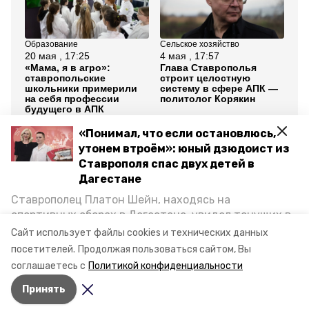
Образование
Сельское хозяйство
Об
20 мая , 17:25
4 мая , 17:57
3 м
«Мама, я в агро»:
Глава Ставрополья
Ла
ставропольские
строит целостную
се
школьники примерили
систему в сфере АПК —
ка
на себя профессии
политолог Корякин
на
будущего в АПК
«Понимал, что если остановлюсь,
Все новости
утонем втроём»: юный дзюдоист из
Ставрополя спас двух детей в
Дагестане
ставропольский край
Ставрополец Платон Шейн, находясь на
губернатор владимир владимиров
спортивных сборах в Дегестане, увидел тонущих в
Каспийском море детей и бросился на помощь. По
Сайт использует файлы cookies и технических данных
ежегодное послание
возвращении домой, отважного мальчика
посетителей.
Продолжая пользоваться сайтом, Вы
пригласили в министерство образования края и
соглашаетесь с
Политикой конфиденциальности
наградили. Корреспондент «Победы26» пообщался
Авторы:
Кристина Кузёма
Принять
с юным героем.