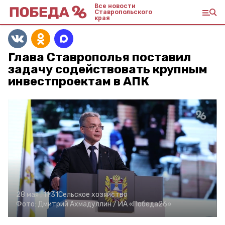
Все новости
Ставропольского
края
Глава Ставрополья поставил
задачу содействовать крупным
инвестпроектам в АПК
28 мая , 11:31
Сельское хозяйство
Фото:
Дмитрий Ахмадуллин /
ИА «Победа26»