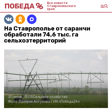
Все новости
Ставропольского
края
На Ставрополье от саранчи
обработали 74,6 тыс. га
сельхозтерриторий
30 июня , 15:05
Сельское хозяйство
Фото:
Валерия Алтухова /
ИА «Победа26»