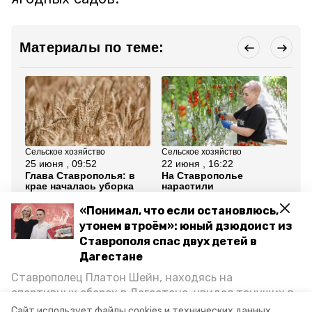
Материалы по теме:
Сельское хозяйство
Сельское хозяйство
Сел
25 июня , 09:52
22 июня , 16:22
29
Глава Ставрополья: в
На Ставрополье
Аг
крае началась уборка
нарастили
со
зерновых культур
производство
ты
тепличных овощей на
20
«Понимал, что если остановлюсь,
7%
утонем втроём»: юный дзюдоист из
Ставрополя спас двух детей в
Все новости
Дагестане
Ставрополец Платон Шейн, находясь на
ставропольский край
саранча
спортивных сборах в Дегестане, увидел тонущих в
Каспийском море детей и бросился на помощь. По
Сайт использует файлы cookies и технических данных