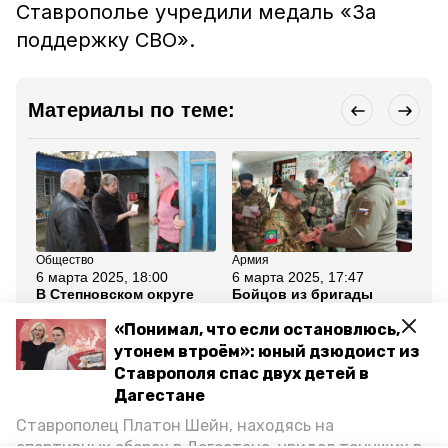
Ставрополье учредили медаль «За
поддержку СВО».
Материалы по теме:
Общество
Армия
Ар
6 марта 2025, 18:00
6 марта 2025, 17:47
6 
В Степновском округе
Бойцов из бригады
На
наградили юбилейными
«Терек» наградили
зо
медалями ветеранов
медалями на
ст
«Понимал, что если остановлюсь,
ВОВ
Ставрополье
утонем втроём»: юный дзюдоист из
Ставрополя спас двух детей в
Все новости
Дагестане
Ставрополец Платон Шейн, находясь на
ставропольский край
наградили медалью
спортивных сборах в Дегестане, увидел тонущих в