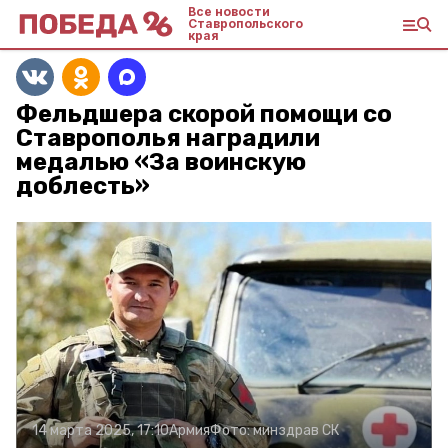
Все новости
Ставропольского
края
Фельдшера скорой помощи со
Ставрополья наградили
медалью «За воинскую
доблесть»
14 марта 2025, 17:10
Армия
Фото:
минздрав СК