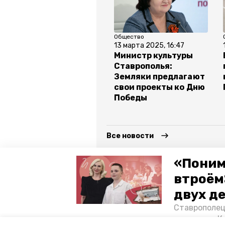
Общество
13 марта 2025, 16:47
Министр культуры
Ставрополья:
Земляки предлагают
свои проекты ко Дню
Победы
Все новости
«Поним
ставропольский край
салют
втроём
двух д
губернатор владимир владимиров
Ставрополец
тонущих в К
Авторы:
Алина Журавлёва