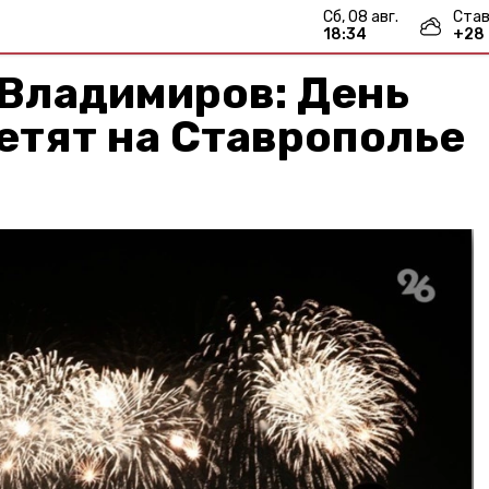
сб, 08 авг.
Став
18:34
+
28
 Владимиров: День
етят на Ставрополье