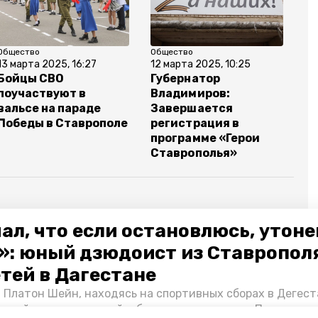
Общество
Общество
13 марта 2025, 16:27
12 марта 2025, 10:25
Бойцы СВО
Губернатор
поучаствуют в
Владимиров:
вальсе на параде
Завершается
Победы в Ставрополе
регистрация в
программе «Герои
Ставрополья»
ал, что если остановлюсь, утон
день победы
»: юный дзюдоист из Ставропол
етей в Дагестане
 Платон Шейн, находясь на спортивных сборах в Дегест
аспийском море детей и бросился на помощь. По возвра