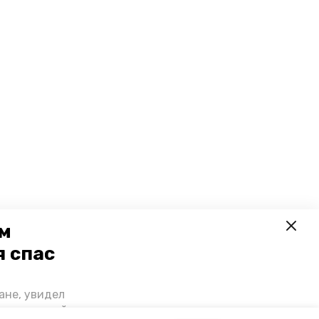
ем
я спас
ане, увидел
щении домой,