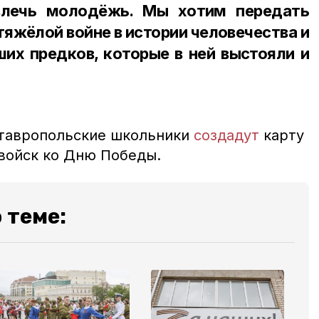
влечь молодёжь. Мы хотим передать
тяжёлой войне в истории человечества и
ших предков, которые в ней выстояли и
ставропольские школьники
создадут
карту
 войск ко Дню Победы.
 теме: