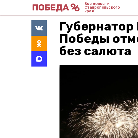
Все новости
Ставропольского
края
Губернатор
Победы отм
без салюта